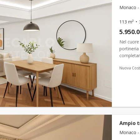
Monaco -
113 m²
5.950.
Nel cuore 
portineria
completam
3 locali c
Nuova Cost
Ampio tr
Monaco -