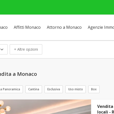
naco
Affitti Monaco
Attorno a Monaco
Agenzie Immob
+ Altre opzioni
endita a Monaco
ta Panoramica
Cantina
Esclusiva
Uso misto
Box
Vendita 
locali -