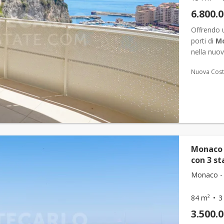
6.800.
Offrendo u
porti di
M
nella nuov
Exotique. 
Nuova Cost
Monaco 
con 3 st
Monaco -
84 m²
3
3.500.