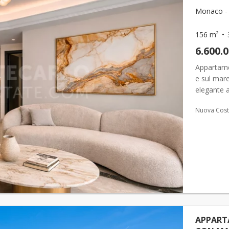
Monaco -
156 m²
6.600.
Appartamen
e sul mare
elegante a
Villa Ninet
Nuova Cost
APPART