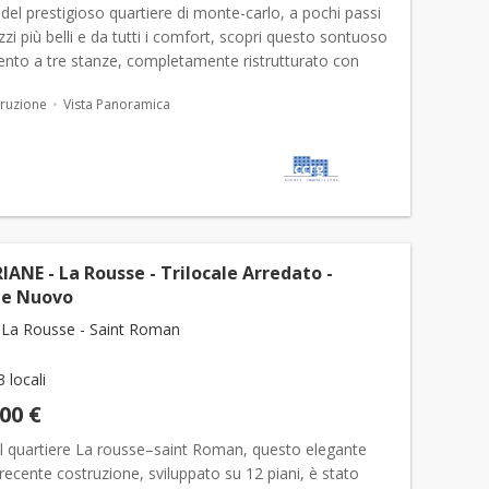
del prestigioso quartiere di monte-carlo, a pochi passi
rizzi più belli e da tutti i comfort, scopri questo sontuoso
nto a tre stanze, completamente ristrutturato con
finati e materiali di qualità impeccabil...
ruzione
Vista Panoramica
IANE - La Rousse - Trilocale Arredato -
le Nuovo
La Rousse - Saint Roman
3 locali
000 €
el quartiere La rousse–saint Roman, questo elegante
i recente costruzione, sviluppato su 12 piani, è stato