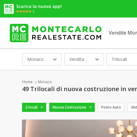
Scarica la nuova app!
5
Vendite Mo
Monaco
Vendita
Trilocali
Home
Monaco
49 Trilocali di nuova costruzione in v
3 locali
Nuova Costruzione
Posto Auto
Vis