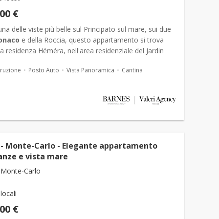
000 €
na delle viste più belle sul Principato sul mare, sui due
onaco
e della Roccia, questo appartamento si trova
a residenza Héméra, nell'area residenziale del Jardin
Nelle immediate vicinanze di Fontvieille, La...
ruzione
Posto Auto
Vista Panoramica
Cantina
- Monte-Carlo - Elegante appartamento
anze e vista mare
 Monte-Carlo
 locali
000 €