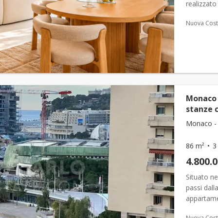
realizzato
spiaggia d
Nuova Cost
Monaco 
stanze 
Monaco - 
86 m²
3
4.800.
Situato ne
passi dall
appartame
un'area ab
Nuova Cost