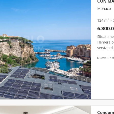
CON MA
Monaco - 
134 m²
6.800.
Situata ne
Héméra of
servizio d
centro di
Nuova Cost
Condami