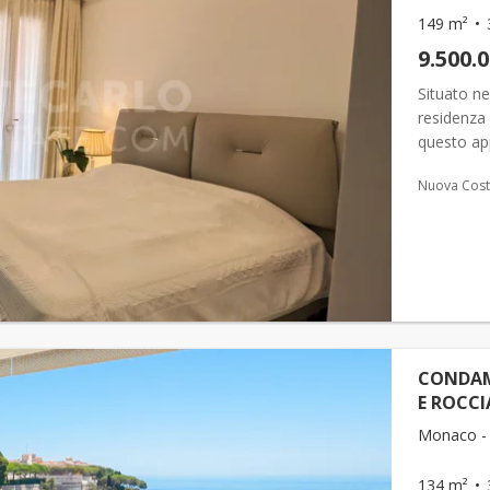
149 m²
9.500.
Situato ne
residenza 
questo app
degli spaz
Nuova Cost
CONDAMI
E ROCCI
Monaco - 
134 m²