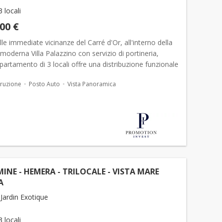
3 locali
000 €
lle immediate vicinanze del Carré d'Or, all'interno della
moderna Villa Palazzino con servizio di portineria,
artamento di 3 locali offre una distribuzione funzionale
i, ambienti confortevoli e una terrazza...
ruzione
Posto Auto
Vista Panoramica
NE - HEMERA - TRILOCALE - VISTA MARE
A
Jardin Exotique
3 locali