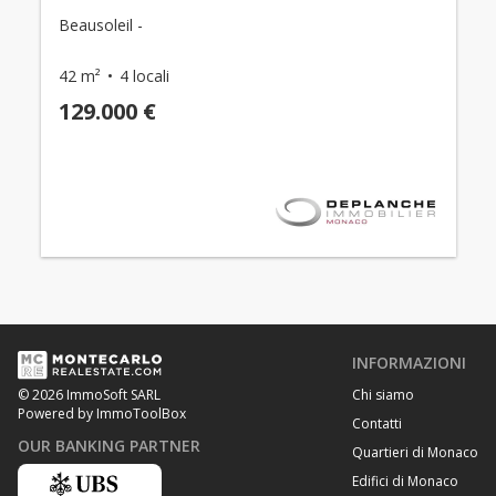
Beausoleil -
42 m²
4 locali
129.000 €
INFORMAZIONI
Chi siamo
© 2026 ImmoSoft SARL
Powered by ImmoToolBox
Contatti
OUR BANKING PARTNER
Quartieri di Monaco
Edifici di Monaco