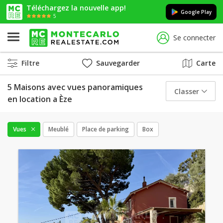
Téléchargez la nouvelle app!
Google Play
5
Se connecter
Filtre
Sauvegarder
Carte
5 Maisons avec vues panoramiques
Classer
en location a Èze
Vues
Meublé
Place de parking
Box