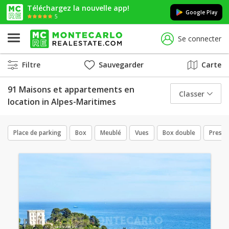
Téléchargez la nouvelle app!
Google Play
5
Se connecter
Filtre
Sauvegarder
Carte
91 Maisons et appartements en
Classer
location in Alpes-Maritimes
Place de parking
Box
Meublé
Vues
Box double
Presta