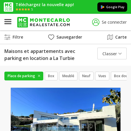
Téléchargez la nouvelle app!
Google Play
5
Se connecter
Filtre
Sauvegarder
Carte
Maisons et appartements avec
Classer
parking en location a La Turbie
Place de parking
Box
Meublé
Neuf
Vues
Box doubl