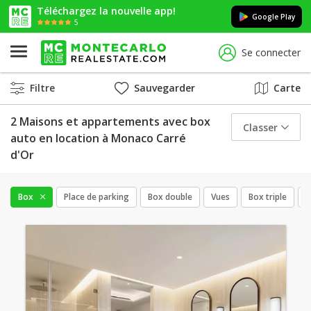
Téléchargez la nouvelle app!
Google Play
5
Se connecter
Filtre
Sauvegarder
Carte
2 Maisons et appartements avec box
Classer
auto en location à Monaco Carré
d'Or
Box
Place de parking
Box double
Vues
Box triple
C