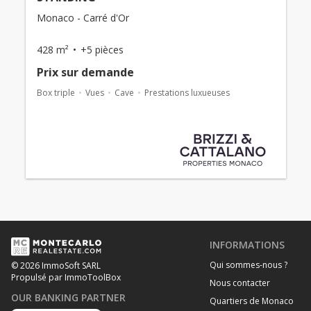
Monaco - Carré d'Or
428 m²
+5 pièces
Prix ​​sur demande
Box triple
Vues
Cave
Prestations luxueuses
INFORMATIONS
Qui sommes-nous ?
© 2026 ImmoSoft SARL
Propulsé par ImmoToolBox
Nous contacter
OUR BANKING PARTNER
Quartiers de Monaco