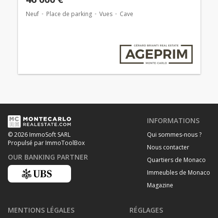
Neuf
Place de parking
Vues
Cave
INFORMATIONS
Qui sommes-nous ?
© 2026 ImmoSoft SARL
Propulsé par ImmoToolBox
Nous contacter
OUR BANKING PARTNER
Quartiers de Monaco
Immeubles de Monaco
Magazine
MENTIONS LÉGALES
RÉGLAGES