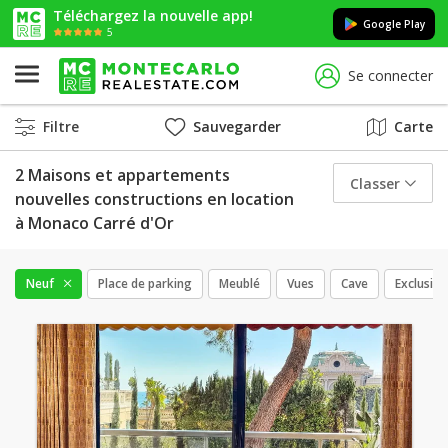
Téléchargez la nouvelle app!
Google Play
5
Se connecter
Filtre
Sauvegarder
Carte
2 Maisons et appartements
Classer
nouvelles constructions en location
à Monaco Carré d'Or
Neuf
Place de parking
Meublé
Vues
Cave
Exclusif