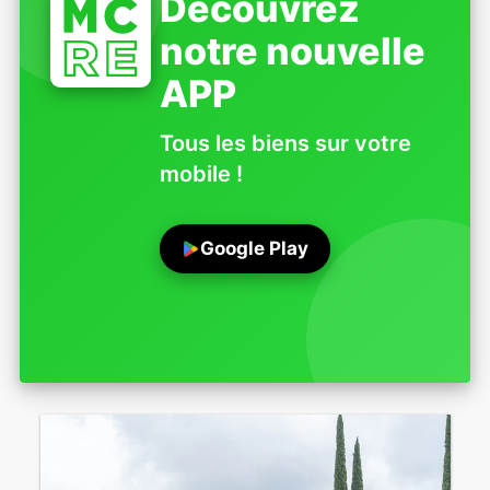
Découvrez
notre nouvelle
APP
Tous les biens sur votre
mobile !
Google Play