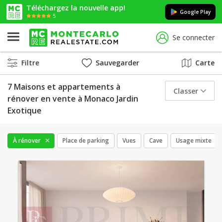
Téléchargez la nouvelle app!
Google Play
5
Se connecter
Filtre
Sauvegarder
Carte
7 Maisons et appartements à
Classer
rénover en vente à Monaco Jardin
Exotique
À rénover
Place de parking
Vues
Cave
Usage mixte