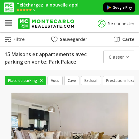
Téléchargez la nouvelle app!
Google Play
5
Se connecter
Filtre
Sauvegarder
Carte
15 Maisons et appartements avec
Classer
parking en vente: Park Palace
Place de parking
Vues
Cave
Exclusif
Prestations luxue