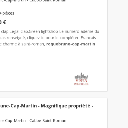
4 pièces
0 €
 clap.Legal clap.Green lightshop Le numéro ademe du
pas renseigné, cliquez ici pour le compléter. Français
e charme à saint-roman,
roquebrune-cap-martin
une-cap-martin
– Quartier saint-roman Située dans l...
une-Cap-Martin - Magnifique propriété -
e-Cap-Martin - Cabbe-Saint Roman