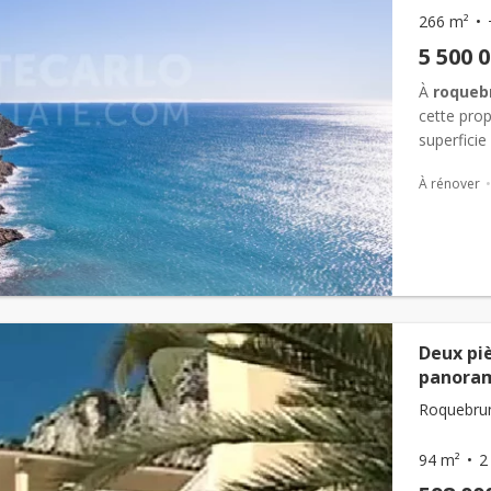
266 m²
5 500 
À
roqueb
cette prop
superficie
niveaux et
À rénover
Deux piè
panoram
Roquebrun
94 m²
2