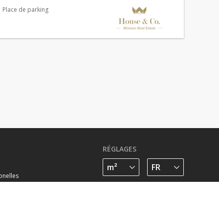
ues de Roquebrune, magnifique villa d'architecte avec
Place de parking
RÉGLAGES
onelles
SUIVEZ-NOUS SUR