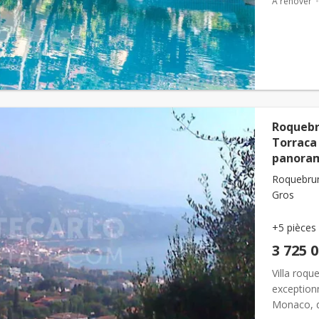
À rénover
Roquebr
Torraca
panora
Roquebrun
Gros
+5 pièces
3 725 
Villa roqu
exception
Monaco, da