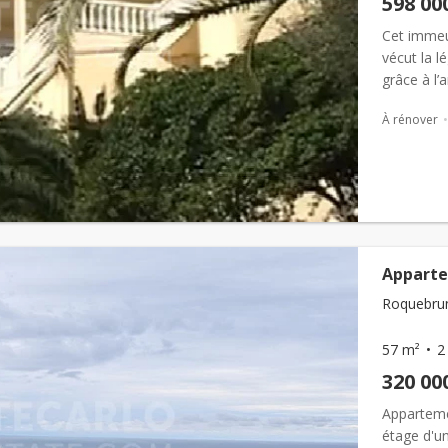
598 00
Cet immeub
vécut la l
grâce à l’
Joséphine 
À rénover
Apparte
Roquebrun
57 m²
2
320 00
Apparteme
étage d'un