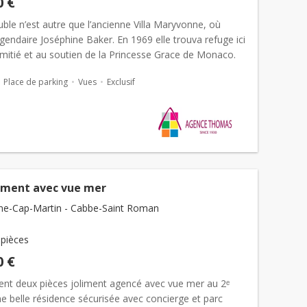
0 €
le n’est autre que l’ancienne Villa Maryvonne, où
égendaire Joséphine Baker. En 1969 elle trouva refuge ici
amitié et au soutien de la Princesse Grace de Monaco.
Baker y vécut avec ses enfants jusqu’à son dé...
Place de parking
Vues
Exclusif
ment avec vue mer
e-Cap-Martin - Cabbe-Saint Roman
 pièces
0 €
nt deux pièces joliment agencé avec vue mer au 2ᵉ
e belle résidence sécurisée avec concierge et parc