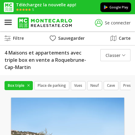
Téléchargez la nouvelle app!
Google Play
5
Se connecter
Filtre
Sauvegarder
Carte
4 Maisons et appartements avec
Classer
triple box en vente a Roquebrune-
Cap-Martin
Box triple
Place de parking
Vues
Neuf
Cave
Presta