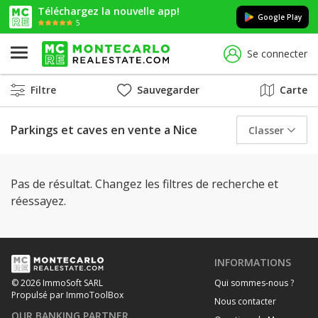
Téléchargez la nouvelle app!
Google Play
5
Se connecter
Filtre
Sauvegarder
Carte
Parkings et caves en vente a Nice
Classer
Pas de résultat. Changez les filtres de recherche et
réessayez.
INFORMATIONS
Qui sommes-nous ?
© 2026 ImmoSoft SARL
Propulsé par ImmoToolBox
Nous contacter
OUR BANKING PARTNER