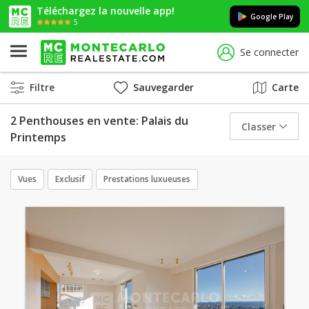
Téléchargez la nouvelle app!
Google Play
5
Se connecter
Filtre
Sauvegarder
Carte
2 Penthouses en vente: Palais du
Classer
Printemps
Vues
Exclusif
Prestations luxueuses