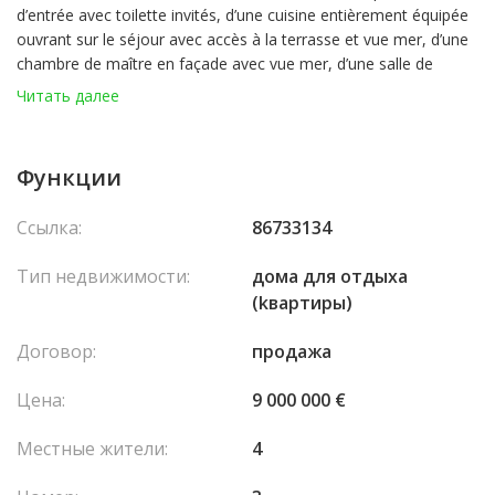
d’entrée avec toilette invités, d’une cuisine entièrement équipée
ouvrant sur le séjour avec accès à la terrasse et vue mer, d’une
chambre de maître en façade avec vue mer, d’une salle de
douche indépendante, d’une chambre très spacieuse avec salle
Читать далее
de bains et toilettes en suite, ainsi que d’une troisième chambre
avec espace bureau et buanderie, pouvant être transformée en
une troisième salle de douche.
Функции
Une cave complète ce bien.
Ссылка:
86733134
Тип недвижимости:
домa для отдыха
(kвартиры)
Договор:
продажа
Цена:
9 000 000 €
Местные жители:
4