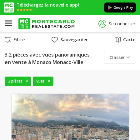
Téléchargez la nouvelle app!
Google Play
5
Se connecter
Filtre
Sauvegarder
Carte
3 2 pièces avec vues panoramiques
Classer
en vente à Monaco Monaco-Ville
2 pièces
Vues