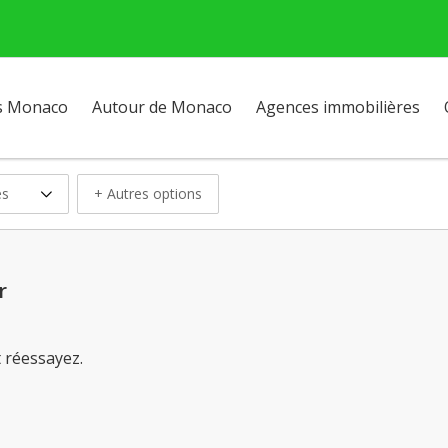
s Monaco
Autour de Monaco
Agences immobilières
es
+ Autres options
r
t réessayez.