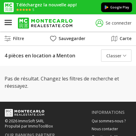
Téléchargez la nouvelle app!
Google Play
5
Se connecter
Filtre
Sauvegarder
Carte
4 pièces en location a Menton
Classer
Pas de résultat. Changez les filtres de recherche et
réessayez.
INFORMATIONS
Qui sommes-nous ?
© 2026 ImmoSoft SARL
Propulsé par ImmoToolBox
Nous contacter
OUR BANKING PARTNER