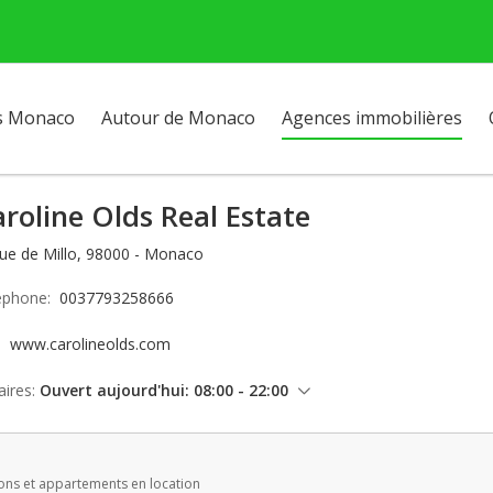
s Monaco
Autour de Monaco
Agences immobilières
roline Olds Real Estate
rue de Millo, 98000 - Monaco
éphone:
0037793258666
e:
www.carolineolds.com
ires:
Ouvert aujourd'hui: 08:00 - 22:00
samedi: 08:00 - 22:00
dimanche: Fermé
ons et appartements en location
lundi: 08:00 - 22:00