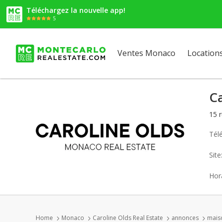
Téléchargez la nouvelle app!
5
Ventes Monaco
Location
Ca
15 
Tél
Sit
Hora
Home
Monaco
Caroline Olds Real Estate
annonces
mais