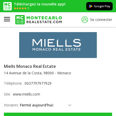
Téléchargez la nouvelle app!
Google Play
5
Se connecter
Miells Monaco Real Estate
14 Avenue de la Costa, 98000 - Monaco
Téléphone:
0037797977929
Site:
www.miells.com
Horaires:
Fermé aujourd'hui:
dimanche: Fermé