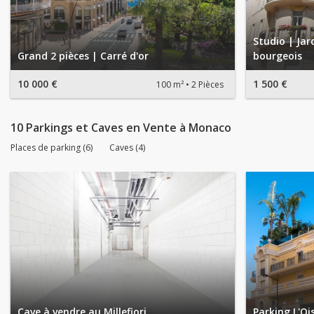
Studio | Ja
Grand 2 pièces | Carré d'or
bourgeois
10 000 €
1 500 €
100 m²
2 Pièces
10 Parkings et Caves en Vente à Monaco
Places de parking (6)
Caves (4)
Cave à vendre au Millefiori
Parking L'Oi