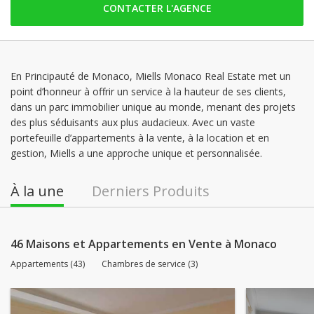
CONTACTER L'AGENCE
lundi: 09:00 - 18:30
mardi: 09:00 - 18:30
mercredi: 09:00 - 18:30
jeudi: 09:00 - 18:30
En Principauté de Monaco, Miells Monaco Real Estate met un
point d’honneur à offrir un service à la hauteur de ses clients,
vendredi: 09:00 - 18:30
dans un parc immobilier unique au monde, menant des projets
samedi: Fermé
des plus séduisants aux plus audacieux. Avec un vaste
portefeuille d’appartements à la vente, à la location et en
gestion, Miells a une approche unique et personnalisée.
À la une
Derniers Produits
46 Maisons et Appartements en Vente à Monaco
Appartements (43)
Chambres de service (3)