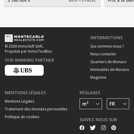
3 590 000 €
Prix à la d
84 m²
3 Pièces
INFORMATIONS
Qui sommes-nous ?
© 2026 ImmoSoft SARL
Propulsé par ImmoToolBox
Nous contacter
OUR BANKING PARTNER
Quartiers de Monaco
Immeubles de Monaco
Magazine
MENTIONS LÉGALES
RÉGLAGES
Mentions Légales
Traitement des données personelles
Politique de cookies
SUIVEZ-NOUS SUR