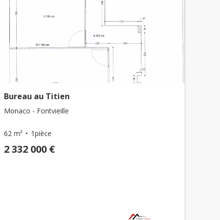
Bureau au Titien
Monaco - Fontvieille
62 m²
1pièce
2 332 000 €