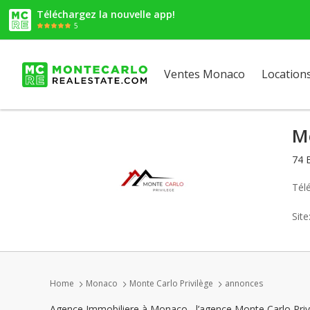
Téléchargez la nouvelle app!
5
Ventes Monaco
Location
Mo
74 
Tél
Sit
Home
Monaco
Monte Carlo Privilège
annonces
Agence Immobiliere à Monaco , l’agence Monte Carlo Privil