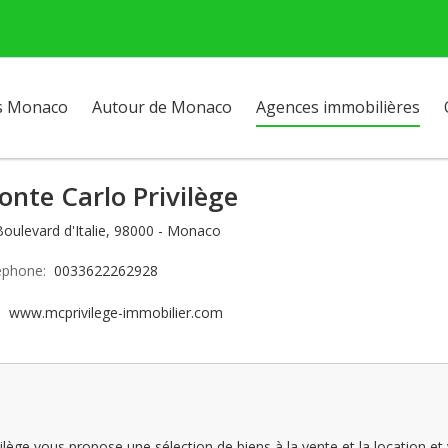
s Monaco
Autour de Monaco
Agences immobilières
nte Carlo Privilège
Boulevard d'Italie, 98000 - Monaco
éphone:
0033622262928
e:
www.mcprivilege-immobilier.com
ège vous propose une sélection de biens à la vente et la location et 