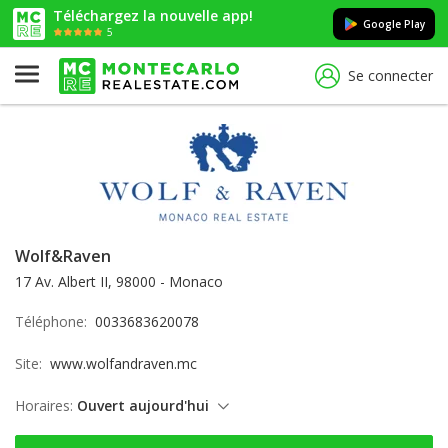
Téléchargez la nouvelle app!
Google Play
5
Se connecter
Wolf&Raven
17 Av. Albert II, 98000 - Monaco
Téléphone:
0033683620078
Site:
www.wolfandraven.mc
Horaires:
Ouvert aujourd'hui
dimanche: ouvert