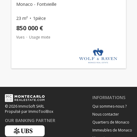
Monaco - Fontvieille
23 m²
1pièce
850 000 €
Vues
Usage mixte
INFORMATIONS
Qui sommes-nous ?
© 2026 ImmoSoft SARL
Propulsé par ImmoToolBox
Nous contacter
OUR BANKING PARTNER
Quartiers de Monaco
Immeubles de Monaco