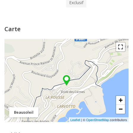
Exclusif
Carte
+
−
Beausoleil
Leaflet
| ©
OpenStreetMap
contributors