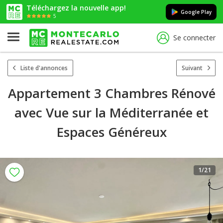
Téléchargez la nouvelle app!
Google Play
5
Se connecter
Liste d'annonces
Suivant
Appartement 3 Chambres Rénové
avec Vue sur la Méditerranée et
Espaces Généreux
1
/21