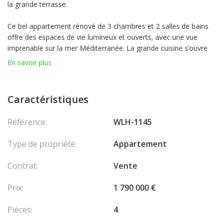
la grande terrasse.
Ce bel appartement rénové de 3 chambres et 2 salles de bains
offre des espaces de vie lumineux et ouverts, avec une vue
imprenable sur la mer Méditerranée. La grande cuisine s’ouvre
sur un vaste salon-salle à manger, idéal pour la vie quotidienne
En savoir plus
comme pour recevoir.
Les trois chambres sont spacieuses, dont une suite parentale
avec balcon privé. Les deux salles de bains sont modernes et
Caractéristiques
équipées de grandes douches à l’italienne. La lumière naturelle
traverse tout l’appartement, mettant en valeur le magnifique
Référence:
WLH-1145
parquet en bois massif.
Profitez d’un vaste espace extérieur avec une grande terrasse
Type de propriété:
Appartement
face à la mer. Un grand emplacement de parking privé et une
cave complètent ce bien.
Contrat:
Vente
Les honoraires sont à la charge du vendeur.
Prix:
1 790 000 €
Pièces:
4