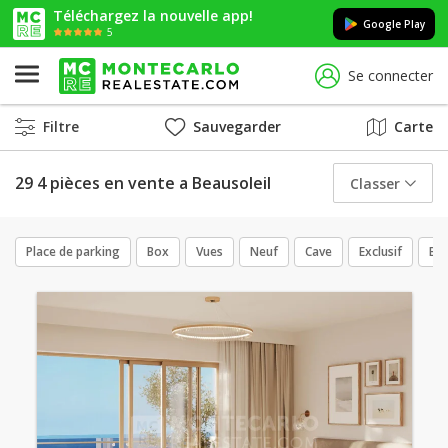
Téléchargez la nouvelle app!
Google Play
5
Se connecter
Filtre
Sauvegarder
Carte
29 4 pièces en vente a Beausoleil
Classer
Place de parking
Box
Vues
Neuf
Cave
Exclusif
Bo