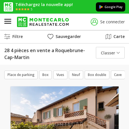
Téléchargez la nouvelle app!
Google Play
5
Se connecter
Filtre
Sauvegarder
Carte
28 4 pièces en vente a Roquebrune-
Classer
Cap-Martin
Place de parking
Box
Vues
Neuf
Box double
Cave