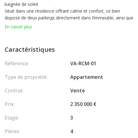
baignée de soleil.
Situé dans une résidence offrant calme et confort, ce bien
dispose de deux parkings directement dans l’immeuble, ainsi que
d’une grande cave et d’un accès privé. Un appartement unique, à
En savoir plus
quelques pas de Monaco.
Les honoraires sont à la charge du vendeur.
Caractéristiques
Référence:
VA-RCM-01
Type de propriété:
Appartement
Contrat:
Vente
Prix:
2 350 000 €
Etage:
3
Pièces:
4