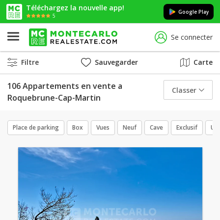
Téléchargez la nouvelle app!
Google Play
5
Se connecter
Filtre
Sauvegarder
Carte
106 Appartements en vente a
Classer
Roquebrune-Cap-Martin
Place de parking
Box
Vues
Neuf
Cave
Exclusif
Us