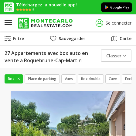
Téléchargez la nouvelle app!
Google Play
5
Se connecter
Filtre
Sauvegarder
Carte
27 Appartements avec box auto en
Classer
vente a Roquebrune-Cap-Martin
Box
Place de parking
Vues
Box double
Cave
Exclus