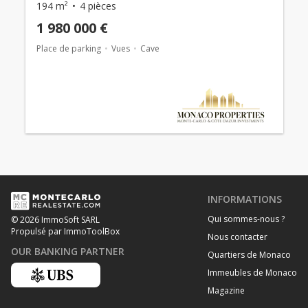
194 m²
4 pièces
1 980 000 €
Place de parking
Vues
Cave
INFORMATIONS
Qui sommes-nous ?
© 2026 ImmoSoft SARL
Propulsé par ImmoToolBox
Nous contacter
OUR BANKING PARTNER
Quartiers de Monaco
Immeubles de Monaco
Magazine