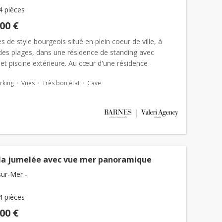
4 pièces
000 €
ces de style bourgeois situé en plein coeur de ville, à
des plages, dans une résidence de standing avec
et piscine extérieure. Au cœur d'une résidence
use de
beaulieu-sur-mer
avec piscine e...
rking
Vues
Très bon état
Cave
illa jumelée avec vue mer panoramique
sur-Mer -
4 pièces
000 €