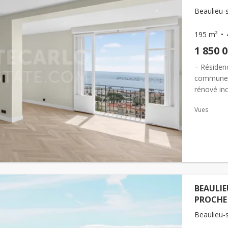
Beaulieu-
195 m²
1 850 
– Résidenc
commune
rénové inc
prestige e
Vues
BEAULIE
PROCHE 
Beaulieu-