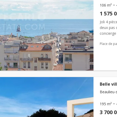
106 m²
1 575 
Joli 4 piè
deux pas 
concierge 
prestigie
Place de pa
Belle v
Beaulieu-
195 m²
3 700 