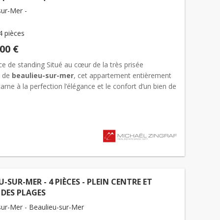
sur-Mer -
4 pièces
000 €
e de standing Situé au cœur de la très prisée
 de
beaulieu-sur-mer
, cet appartement entièrement
arne à la perfection l’élégance et le confort d’un bien de
n bord de Méditerranée. Dès l’entrée, vous serez imm...
U-SUR-MER - 4 PIÈCES - PLEIN CENTRE ET
DES PLAGES
sur-Mer - Beaulieu-sur-Mer