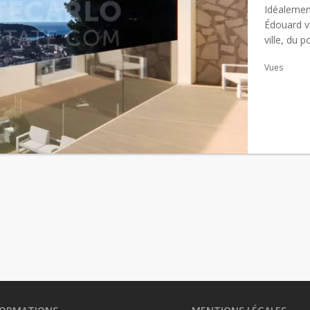
Idéalemen
Édouard v
ville, du 
jumelée, a
Vues