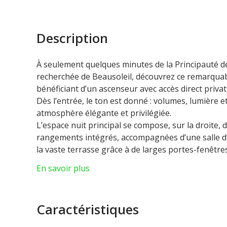
Description
À seulement quelques minutes de la Principauté d
recherchée de Beausoleil, découvrez ce remarquab
bénéficiant d’un ascenseur avec accès direct privat
Dès l’entrée, le ton est donné : volumes, lumière 
atmosphère élégante et privilégiée.
L’espace nuit principal se compose, sur la droite,
rangements intégrés, accompagnées d’une salle d’e
la vaste terrasse grâce à de larges portes-fenêtres
extérieur.
En savoir plus
Le séjour, particulièrement lumineux grâce à ses 
spectaculaire terrasse filante longeant tout l’app
elle bénéficie d’une vue panoramique imprenable 
Caractéristiques
La cuisine, plus intimiste mais parfaitement fonct
dispose également de son accès direct à une seco