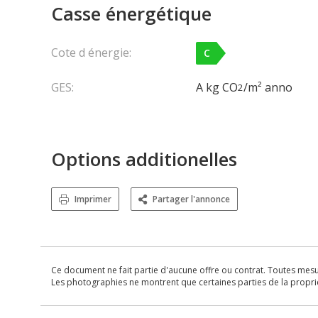
Casse énergétique
Cote d énergie:
C
GES:
A kg CO
/m² anno
2
Options additionelles
Imprimer
Partager l'annonce
Ce document ne fait partie d'aucune offre ou contrat. Toutes mesure
Les photographies ne montrent que certaines parties de la propriét