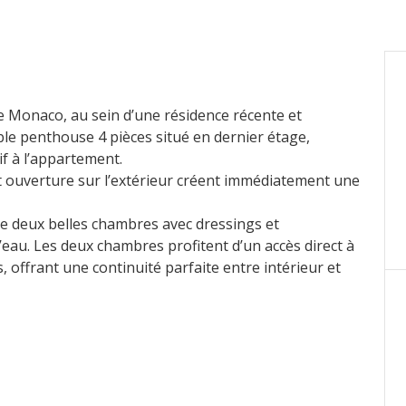
e Monaco, au sein d’une résidence récente et
le penthouse 4 pièces situé en dernier étage,
if à l’appartement.
et ouverture sur l’extérieur créent immédiatement une
 de deux belles chambres avec dressings et
au. Les deux chambres profitent d’un accès direct à
, offrant une continuité parfaite entre intérieur et
deux grandes baies vitrées, s’ouvre sur une
artement. Véritable prolongement de l’espace de vie,
sur la mer et Monaco.
ionnelle et entièrement pensée pour le quotidien,
nde partie de terrasse, plus protégée et ombragée