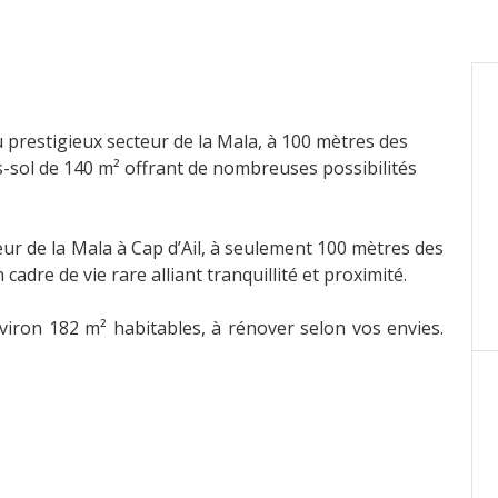
 prestigieux secteur de la Mala, à 100 mètres des
-sol de 140 m² offrant de nombreuses possibilités
ur de la Mala à Cap d’Ail, à seulement 100 mètres des
adre de vie rare alliant tranquillité et proximité.
viron 182 m² habitables, à rénover selon vos envies.
ous-sol aménageable d’environ 140 m², offrant de
port, home cinéma, appartement indépendant…).
doyant, cette maison représente une opportunité
 au sein de l’un des quartiers les plus prisés de la