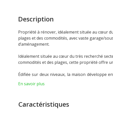
Description
Propriété à rénover, idéalement située au cœur du
plages et des commodités, avec vaste garage/sous
d’aménagement.
Idéalement située au cœur du très recherché secte
commodités et des plages, cette propriété offre un c
Édifiée sur deux niveaux, la maison développe en
Elle bénéficie également d’un vaste garage/s
En savoir plus
multiples possibilités d’aménagement (salle de s
Nichée dans un environnement paisible et ver
Caractéristiques
exceptionnelle de créer une résidence sur mesure
Côte d’Azur.