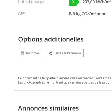
Cote d énergie:
207,00 kWh/m²
D
GES:
B 6 kg CO
/m² anno
2
Options additionelles
Imprimer
Partager l'annonce
Ce document ne fait partie d'aucune offre ou contrat. Toutes mesure
Les photographies ne montrent que certaines parties de la propriét
Annonces similaires