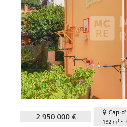
Cap-d'
2 950 000 €
182 m²