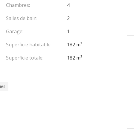
Chambres:
4
Salles de bain:
2
es honoraires sont à la charge du vendeur.
Garage:
1
Superficie habitable:
182 m²
Superficie totale:
182 m²
ues