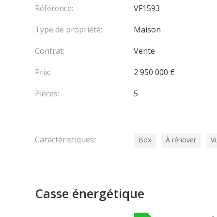
Référence:
VF1593
Type de propriété:
Maison
En collaboration avec : Valeri Agency by JM Bareï
L
Contrat:
Vente
Prix:
2 950 000 €
Pièces:
5
Caractéristiques:
Box
À rénover
V
Casse énergétique