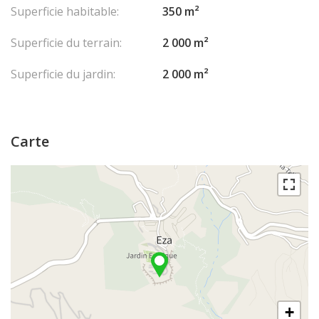
Superficie habitable:
350 m²
ménage de sortie
NB : Accès personnes à mobilité réduite et une chambre pour
Superficie du terrain:
2 000 m²
personne à mobilité réduite »
Les honoraires sont à la charge du vendeur.
Superficie du jardin:
2 000 m²
Carte
+