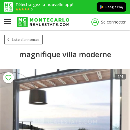
Téléchargez la nouvelle app!
Google Play
5
Se connecter
Liste d'annonces
magnifique villa moderne
1
/4