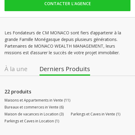
CONTACTER L'AGENCE
lundi: ouvert
mardi: ouvert
mercredi: ouvert
jeudi: ouvert
Les Fondateurs de CM MONACO sont fiers d’appartenir à la
grande Famille Monégasque depuis plusieurs générations.
vendredi: ouvert
Partenaires de MONACO WEALTH MANAGEMENT, leurs
samedi: Fermé
missions est d’assurer le succès de votre projet immobilier.
À la une
Derniers Produits
22 produits
Maisons et Appartements in Vente (11)
Bureaux et commerces in Vente (6)
Maison de vacances in Location (3)
Parkings et Caves in Vente (1)
Parkings et Caves in Location (1)