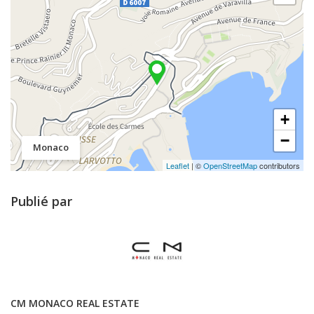
+
−
Monaco
Leaflet
| ©
OpenStreetMap
contributors
Publié par
CM MONACO REAL ESTATE