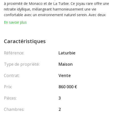
à proximité de Monaco et de La Turbie. Ce joyau rare offre une
retraite idyllique, mélangeant harmonieusement une vie
confortable avec un environnement naturel serein. Avec deux
chambres de charme, une piscine, un beau jardin, cette
En savoir plus
propriété incarne l'élégance et la tranquillité.
La villa est enveloppée dans une ambiance sereine.
Méticuleusement entretenue et bénéficiant d'un ensoleillement
Caractéristiques
tout au long de la journée, chaque pièce bénéficie de lumière
naturelle.
Référence:
Laturbie
L'emplacement privilégié de la villa près de Monaco et de La
Turbie offre un accès facile à toutes commodités, restaurants,
Type de propriété:
Maison
d'événements culturels et divertissements.
Les honoraires sont à la charge du vendeur.
Contrat:
Vente
Prix:
860 000 €
Pièces:
3
Chambres:
2