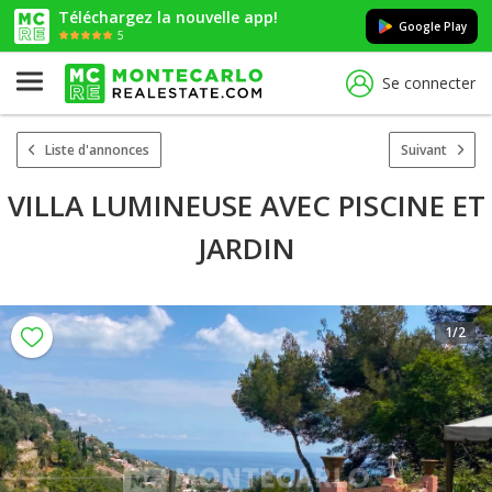
Téléchargez la nouvelle app!
Google Play
5
Se connecter
Liste d'annonces
Suivant
VILLA LUMINEUSE AVEC PISCINE ET
JARDIN
1
/2