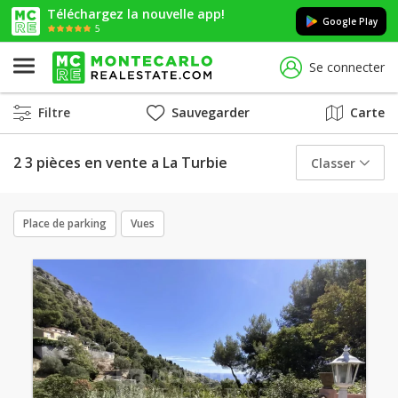
Téléchargez la nouvelle app!
Google Play
5
Se connecter
Filtre
Sauvegarder
Carte
2 3 pièces en vente a La Turbie
Classer
Place de parking
Vues