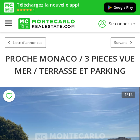
Téléchargez la nouvelle app!
Google Play
5
Se connecter
Liste d'annonces
Suivant
PROCHE MONACO / 3 PIECES VUE
MER / TERRASSE ET PARKING
1
/12