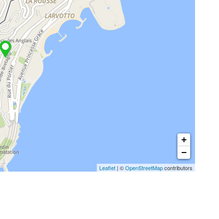
+
−
Leaflet
| ©
OpenStreetMap
contributors