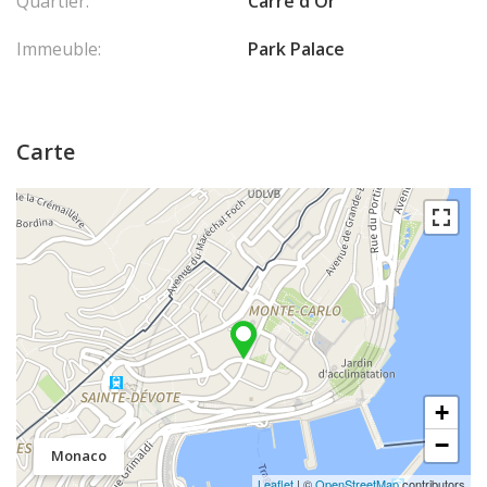
Quartier:
Carré d'Or
Immeuble:
Park Palace
Carte
+
−
Monaco
Leaflet
| ©
OpenStreetMap
contributors