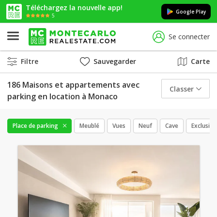
Téléchargez la nouvelle app!
Google Play
5
Se connecter
Filtre
Sauvegarder
Carte
186 Maisons et appartements avec
Classer
parking en location à Monaco
Place de parking
Meublé
Vues
Neuf
Cave
Exclusif