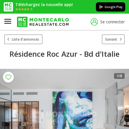
Téléchargez la nouvelle app!
Google Play
5
Se connecter
Liste d'annonces
Suivant
Résidence Roc Azur - Bd d'Italie
1
/8