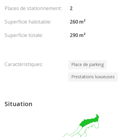
Double Garage Sécurisé : Un garage spacieux et sécurisé
Places de stationnement:
2
avec une large entrée, pouvant accueillir deux voitures, pour
un confort et une tranquillité d’esprit assurés, ainsi qu’une
Superficie habitable:
260 m²
cave.
Superficie totale:
290 m²
Caractéristiques:
Place de parking
Prestations luxueuses
Situation