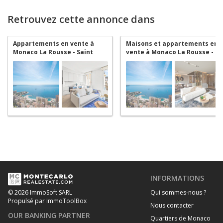
Retrouvez cette annonce dans
Appartements en vente à
Maisons et appartements en
Monaco La Rousse - Saint
vente à Monaco La Rousse -
Roman
Saint Roman
INFORMATIONS
Qui sommes-nous ?
© 2026 ImmoSoft SARL
Propulsé par ImmoToolBox
Nous contacter
OUR BANKING PARTNER
Quartiers de Monaco