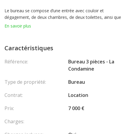
Le bureau se compose d’une entrée avec couloir et
dégagement, de deux chambres, de deux toilettes, ainsi que
d’un vaste séjour équipé de rangements, d’un espace dressing et
En savoir plus
d’une penderie.
Caractéristiques
Référence:
Bureau 3 pièces - La
Condamine
Type de propriété:
Bureau
Contrat:
Location
Prix:
7 000 €
Charges: