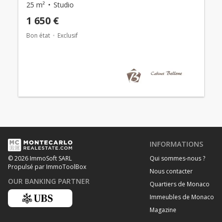
25 m²
Studio
1 650 €
Bon état
Exclusif
INFORMATIONS
Qui sommes-nous ?
© 2026 ImmoSoft SARL
Propulsé par ImmoToolBox
Nous contacter
OUR BANKING PARTNER
Quartiers de Monaco
Immeubles de Monaco
Magazine