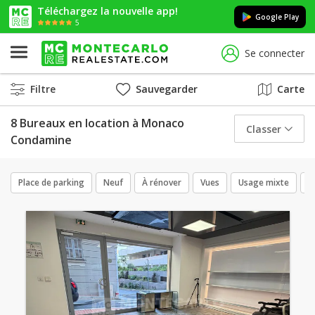
Téléchargez la nouvelle app!
Google Play
5
Se connecter
Filtre
Sauvegarder
Carte
8 Bureaux en location à Monaco
Classer
Condamine
Place de parking
Neuf
À rénover
Vues
Usage mixte
E