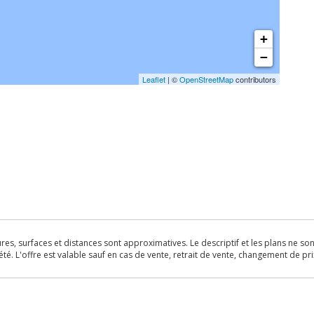
+
−
Leaflet
| ©
OpenStreetMap
contributors
s, surfaces et distances sont approximatives. Le descriptif et les plans ne sont 
é. L'offre est valable sauf en cas de vente, retrait de vente, changement de pri