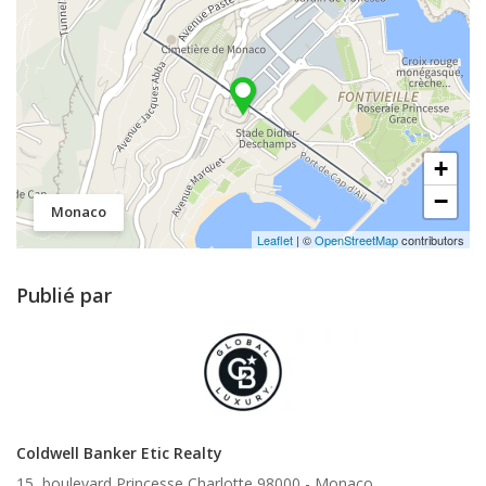
+
−
Monaco
Leaflet
| ©
OpenStreetMap
contributors
Publié par
Coldwell Banker Etic Realty
15, boulevard Princesse Charlotte 98000 -
Monaco