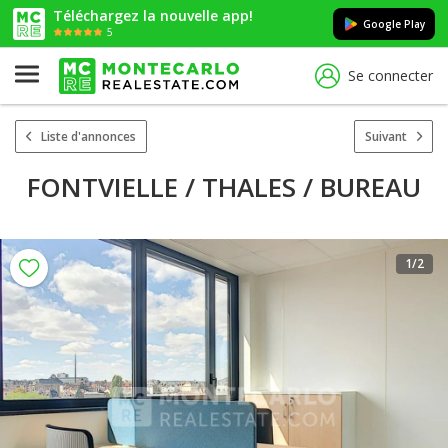
Téléchargez la nouvelle app!
Google Play
5
Se connecter
Liste d'annonces
Suivant
FONTVIELLE / THALES / BUREAU
1
/2