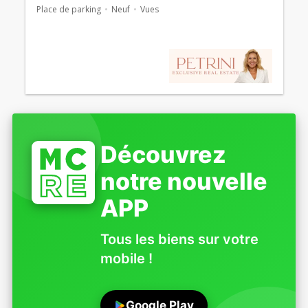
Place de parking
Neuf
Vues
Découvrez
notre nouvelle
APP
Tous les biens sur votre
mobile !
Google Play