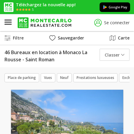
Téléchargez la nouvelle app!
Google Play
5
Se connecter
Filtre
Sauvegarder
Carte
46 Bureaux en location à Monaco La
Classer
Rousse - Saint Roman
Place de parking
Vues
Neuf
Prestations luxueuses
Exclusi