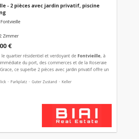
lle - 2 pièces avec jardin privatif, piscine
ing
ontvieille
2 Zimmer
000 €
 le quartier résidentiel et verdoyant de
Fontvieille
, à
 immédiate du port, des commerces et de la Roseraie
Grace, ce superbe 2 pièces avec jardin privatif offre un
ie rare à
Monaco
. L’appartement dispose d’...
ick
Parkplatz
Guter Zustand
Keller