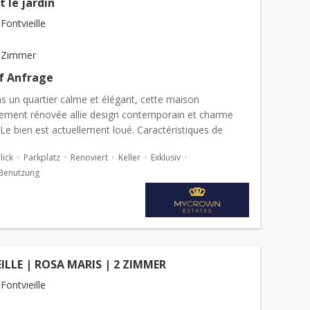
t le jardin
ontvieille
 Zimmer
uf Anfrage
s un quartier calme et élégant, cette maison
ement rénovée allie design contemporain et charme
 Le bien est actuellement loué. Caractéristiques de
ment : Aménagement spacieux -...
ick
Parkplatz
Renoviert
Keller
Exklusiv
Benutzung
ILLE | ROSA MARIS | 2 ZIMMER
ontvieille