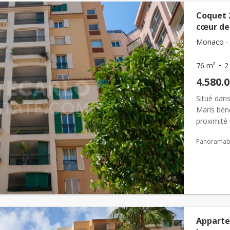
Coquet 
cœur de 
Monaco - F
76 m²
2
4.580.
Situé dans
Maris bén
proximité
restaurant
Panoramabl
Apparte