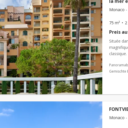
la mer e
Monaco - F
75 m²
2
Preis a
Située dan
magnifiqu
classique.
l’apparte
Panoramabl
Gemischte 
FONTVIE
Monaco - F