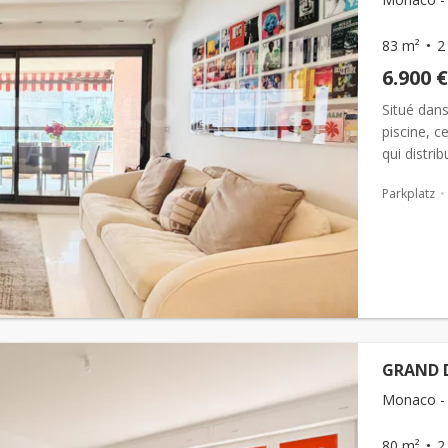
83 m²
2
6.900 €
Situé dan
piscine, 
qui distri
ainsi qu'u
Parkplatz
GRAND D
Monaco - 
80 m²
2