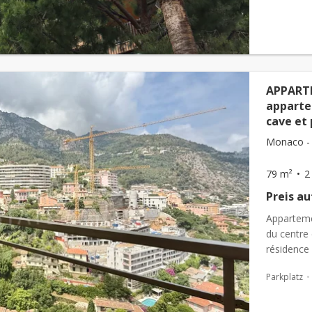
APPART
apparte
cave et
Monaco - 
79 m²
2
Preis a
Apparteme
du centre 
résidence
apparteme
Parkplatz