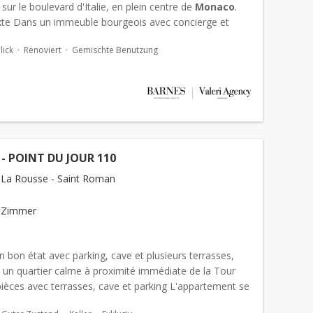
sur le boulevard d'Italie, en plein centre de
Monaco
.
te Dans un immeuble bourgeois avec concierge et
 bénéficiant de 2 entrées per...
ick
Renoviert
Gemischte Benutzung
S - POINT DU JOUR 110
La Rousse - Saint Roman
 Zimmer
n bon état avec parking, cave et plusieurs terrasses,
s un quartier calme à proximité immédiate de la Tour
ièces avec terrasses, cave et parking L'appartement se
'un grand séjour avec...