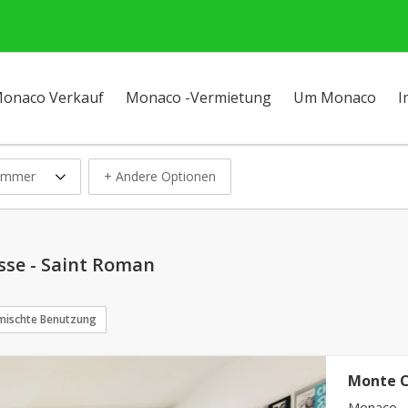
onaco Verkauf
Monaco -Vermietung
Um Monaco
I
immer
+ Andere Optionen
sse - Saint Roman
ischte Benutzung
Monte Ca
Monaco - 