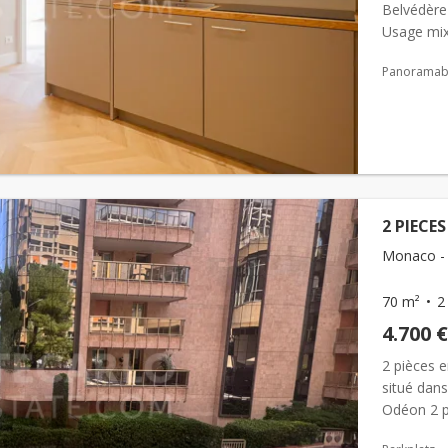
Belvédère 
Usage mix
ascenseur,
Panoramabl
2 PIECE
Monaco - 
70 m²
2
4.700 €
2 pièces e
situé dan
Odéon 2 p
compose d