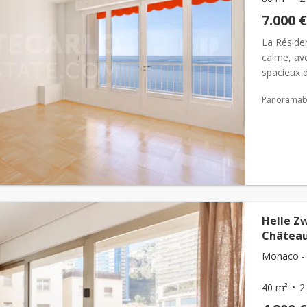
7.000 €
La Réside
calme, ave
spacieux 
entrée, d’u
Panoramabl
Helle Z
Château
Monaco - 
40 m²
2