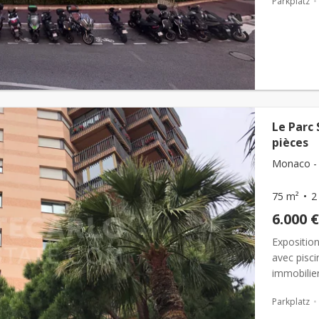
Parkplatz
Le Parc
pièces
Monaco - 
75 m²
2
6.000 €
Expositio
avec pisci
immobilie
cap-marti
Parkplatz