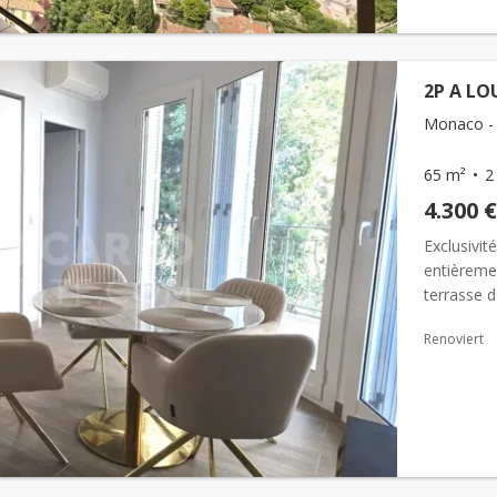
2P A LO
Monaco - 
65 m²
2
4.300 €
Exclusivit
entièreme
terrasse 
cuisine ou
Renoviert