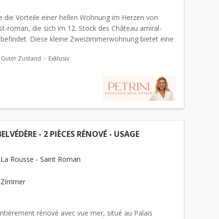
e die Vorteile einer hellen Wohnung im Herzen von
st-roman, die sich im 12. Stock des Château amiral-
befindet. Diese kleine Zweizimmerwohnung bietet eine
hnumgebung mit Blick auf die Stadt und vereint
Guter Zustand
Exklusiv
..
BELVÉDÈRE - 2 PIÈCES RÉNOVÉ - USAGE
La Rousse - Saint Roman
 Zimmer
entièrement rénové avec vue mer, situé au Palais