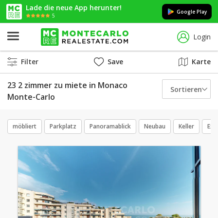
Lade die neue App herunter!
Google Play
5
Login
Filter
Save
Karte
23 2 zimmer zu miete in Monaco
Sortieren
Monte-Carlo
möbliert
Parkplatz
Panoramablick
Neubau
Keller
Exk