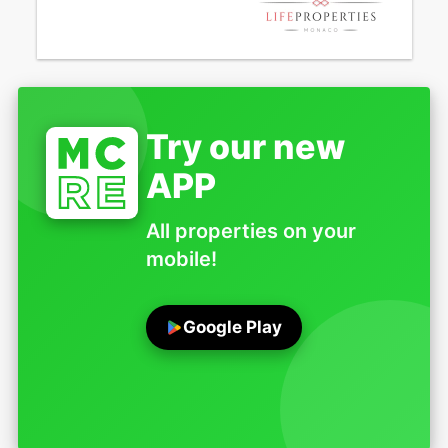
Try our new
APP
All properties on your
mobile!
Google Play